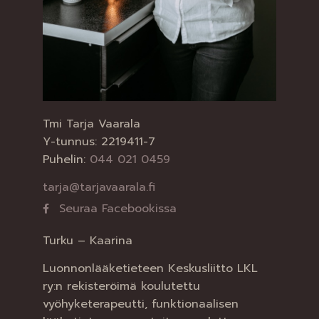
Tmi Tarja Vaarala
Y-tunnus: 2219411-7
Puhelin:
044 021 0459
tarja@tarjavaarala.fi
Seuraa Facebookissa
Turku – Kaarina
Luonnonlääketieteen Keskusliitto LKL
ry:n rekisteröimä koulutettu
vyöhyketerapeutti, funktionaalisen