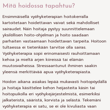
Mitä hoidossa tapahtuu?
Ensimmäisellä vyöhyketerapian hoitokerralla
kartoitetaan hoidettavan vaivat sekä mahdolliset
sairaudet. Näin hoitaja pystyy suunnittelemaan
yksilöllisen hoito-ohjelman ja hoito saadaan
parhaiten vastaamaan hoidettavan tarpeita. Hoitoon
tultaessa ei tietenkään tarvitse olla sairas.
Vyöhyketerapia sopii erinomaisesti rauhoittamaan
kehoa ja mieltä arjen kiireissä tai elämän
muutosvaiheissa. Stressaantunut ihminen saakin
yleensä merkittävää apua vyöhyketerapiasta.
Hoidon aikana asiakas lepää mukavasti hoitopöydällä
ja hoitaja käsittelee kehon heijasteita käsin tai
hoitopuikolla eri vyöhykejärjestelmistä, esimerkiksi
jalkateristä, sääristä, korvista ja selästä. Tekemäni
vyöhyketerapia ei satu, se ei ole kivuliasta vaan