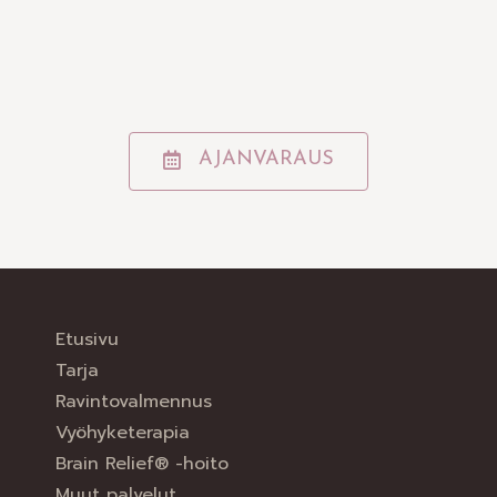
AJANVARAUS
Etusivu
Tarja
Ravintovalmennus
Vyöhyketerapia
Brain Relief® -hoito
Muut palvelut