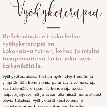
Vyöhyke­terapia
Refleksologia eli koko kehon
vyöhyketerapia on
kokonaisvaltainen, kehoa ja mieltä
tasapainottava hoito, joka sopii
kaikenikäisille.
Vyöhyketerapiassa hoitaja pyrkii elvyttämään ja
ylläpitämään kehon omia parantavia voimavaroja
käsittelemällä eri puolilla kehoa sijaitsevia
heijastejärjestelmiä ja avaamalla niissä mahdollisesti
olevia tukoksia. Vyöhykkeitä käsittelemällä
vyöhyketerapeutti pyrkii antamaan keholle