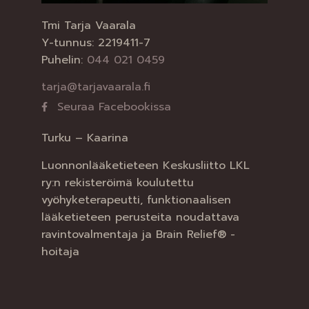
Tmi Tarja Vaarala
Y-tunnus: 2219411-7
Puhelin:
044 021 0459
tarja@tarjavaarala.fi
Seuraa Facebookissa
Turku – Kaarina
Luonnonlääketieteen Keskusliitto LKL
ry:n rekisteröimä koulutettu
vyöhyketerapeutti, funktionaalisen
lääketieteen perusteita noudattava
ravintovalmentaja ja Brain Relief® -
hoitaja