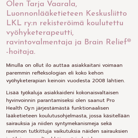
Olen Tarja Vaarala,
Luonnonlääketieteen Keskusliitto
LKL ry:n rekisteröimä koulutettu
vyöhyketerapeutti,
ravintovalmentaja ja Brain Relief®
-hoitaja.
Minulla on ollut ilo auttaa asiakkaitani voimaan
paremmin refleksologian eli koko kehon
vyöhyketerapian keinoin vuodesta 2008 lähtien.
Lisää työkaluja asiakkaideni kokonaisvaltaisen
hyvinvoinnin parantamiseksi olen saanut Pro
Health Oy:n järjestämästä funktionaalisen
lääketieteen koulutusohjelmasta, jossa käsitellään
sairauksia ja niiden syntymekanismeja sekä
ravinnon tutkittuja vaikutuksia näiden sairauksien