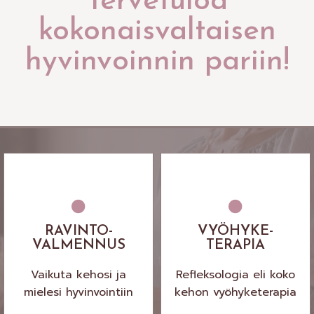
Tervetuloa
kokonaisvaltaisen
hyvinvoinnin pariin!
Ravinto­valmennuksesta
Kokonaisvaltainen, kehoa
saat apua niin terveyden
ja mieltä tasapainottava
palauttamiseen,
RAVINTO-
VYÖHYKE-
hoito, joka sopii kaiken
ylläpitämiseen kuin
VALMENNUS
TERAPIA
ikäisille
edistämiseenkin
Vaikuta kehosi ja
Refleksologia eli koko
mielesi hyvinvointiin
kehon vyöhyketerapia
LUE LISÄÄ
LUE LISÄÄ